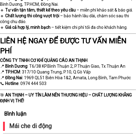
Bình Dương, TP.HCM, Đồng Nai.
🔹
Tư vấn tận tâm, thiết kế theo yêu cầu
– miễn phí khảo sát & báo giá.
🔹
Chất lượng thi công vượt trội
– bảo hành lâu dài, chăm sóc sau thi
công chu đáo.
🔹
Giá cả hợp lý, minh bạch
– tiết kiệm chi phí tối đa cho khách hàng.
LIÊN HỆ NGAY ĐỂ ĐƯỢC TƯ VẤN MIỄN
PHÍ
CÔNG TY TNHH CƠ KHÍ QUẢNG CÁO AN THỊNH
📍
Bình Dương
: T6/38 KP.Bình Thuận 2, P.Thuận Giao, Tx.Thuận An
📍
TP.HCM
: 317/10 Quang Trung, P.10, Q.Gò Vấp
📍
Đồng Nai
: 1969 QL51 Biên Hòa 1&2, Amata, Long Bình, Tam Phước
📞
Hotline
: 0974 444 503
🎯
AN THỊNH – UY TÍN LÀM NÊN THƯƠNG HIỆU – CHẤT LƯỢNG KHẲNG
ĐỊNH VỊ THẾ!
Bình luận
Mái che di động