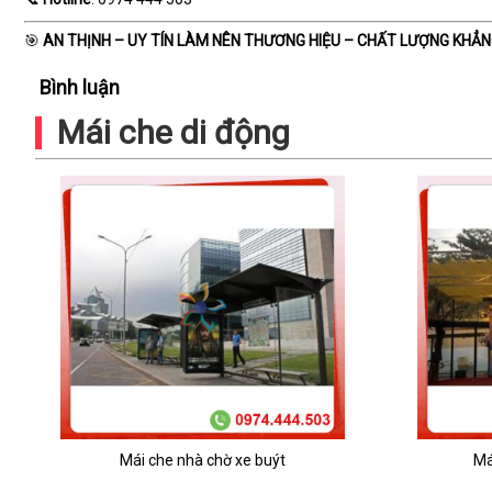
🎯
AN THỊNH – UY TÍN LÀM NÊN THƯƠNG HIỆU – CHẤT LƯỢNG KHẲNG
Bình luận
Mái che di động
Mái che nhà chờ xe buýt
Má