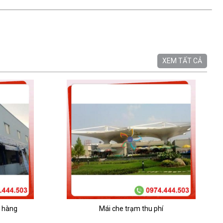
XEM TẤT CẢ
à hàng
Mái che trạm thu phí