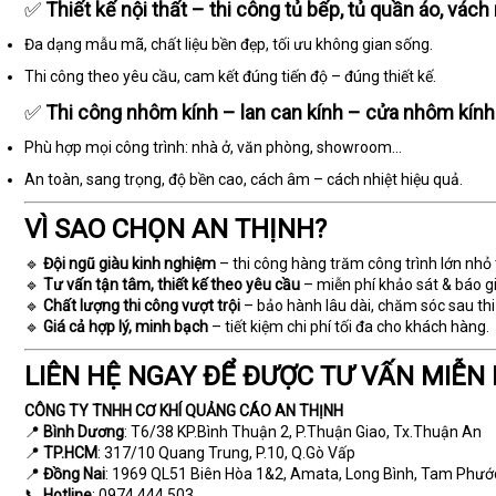
✅
Thiết kế nội thất – thi công tủ bếp, tủ quần áo, vách 
Đa dạng mẫu mã, chất liệu bền đẹp, tối ưu không gian sống.
Thi công theo yêu cầu, cam kết đúng tiến độ – đúng thiết kế.
✅
Thi công nhôm kính – lan can kính – cửa nhôm kính
Phù hợp mọi công trình: nhà ở, văn phòng, showroom…
An toàn, sang trọng, độ bền cao, cách âm – cách nhiệt hiệu quả.
VÌ SAO CHỌN AN THỊNH?
🔹
Đội ngũ giàu kinh nghiệm
– thi công hàng trăm công trình lớn nhỏ
🔹
Tư vấn tận tâm, thiết kế theo yêu cầu
– miễn phí khảo sát & báo gi
🔹
Chất lượng thi công vượt trội
– bảo hành lâu dài, chăm sóc sau thi
🔹
Giá cả hợp lý, minh bạch
– tiết kiệm chi phí tối đa cho khách hàng.
LIÊN HỆ NGAY ĐỂ ĐƯỢC TƯ VẤN MIỄN 
CÔNG TY TNHH CƠ KHÍ QUẢNG CÁO AN THỊNH
📍
Bình Dương
: T6/38 KP.Bình Thuận 2, P.Thuận Giao, Tx.Thuận An
📍
TP.HCM
: 317/10 Quang Trung, P.10, Q.Gò Vấp
📍
Đồng Nai
: 1969 QL51 Biên Hòa 1&2, Amata, Long Bình, Tam Phướ
📞
Hotline
: 0974 444 503