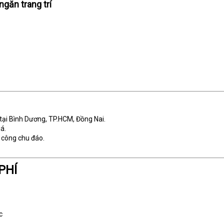
ngăn trang trí
 tại Bình Dương, TP.HCM, Đồng Nai.
á.
 công chu đáo.
PHÍ
c