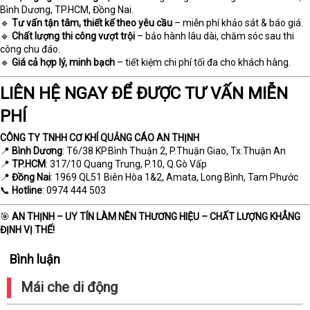
Bình Dương, TP.HCM, Đồng Nai.
🔹
Tư vấn tận tâm, thiết kế theo yêu cầu
– miễn phí khảo sát & báo giá.
🔹
Chất lượng thi công vượt trội
– bảo hành lâu dài, chăm sóc sau thi
công chu đáo.
🔹
Giá cả hợp lý, minh bạch
– tiết kiệm chi phí tối đa cho khách hàng.
LIÊN HỆ NGAY ĐỂ ĐƯỢC TƯ VẤN MIỄN
PHÍ
CÔNG TY TNHH CƠ KHÍ QUẢNG CÁO AN THỊNH
📍
Bình Dương
: T6/38 KP.Bình Thuận 2, P.Thuận Giao, Tx.Thuận An
📍
TP.HCM
: 317/10 Quang Trung, P.10, Q.Gò Vấp
📍
Đồng Nai
: 1969 QL51 Biên Hòa 1&2, Amata, Long Bình, Tam Phước
📞
Hotline
: 0974 444 503
🎯
AN THỊNH – UY TÍN LÀM NÊN THƯƠNG HIỆU – CHẤT LƯỢNG KHẲNG
ĐỊNH VỊ THẾ!
Bình luận
Mái che di động