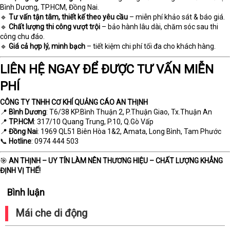
Bình Dương, TP.HCM, Đồng Nai.
🔹
Tư vấn tận tâm, thiết kế theo yêu cầu
– miễn phí khảo sát & báo giá.
🔹
Chất lượng thi công vượt trội
– bảo hành lâu dài, chăm sóc sau thi
công chu đáo.
🔹
Giá cả hợp lý, minh bạch
– tiết kiệm chi phí tối đa cho khách hàng.
LIÊN HỆ NGAY ĐỂ ĐƯỢC TƯ VẤN MIỄN
PHÍ
CÔNG TY TNHH CƠ KHÍ QUẢNG CÁO AN THỊNH
📍
Bình Dương
: T6/38 KP.Bình Thuận 2, P.Thuận Giao, Tx.Thuận An
📍
TP.HCM
: 317/10 Quang Trung, P.10, Q.Gò Vấp
📍
Đồng Nai
: 1969 QL51 Biên Hòa 1&2, Amata, Long Bình, Tam Phước
📞
Hotline
: 0974 444 503
🎯
AN THỊNH – UY TÍN LÀM NÊN THƯƠNG HIỆU – CHẤT LƯỢNG KHẲNG
ĐỊNH VỊ THẾ!
Bình luận
Mái che di động