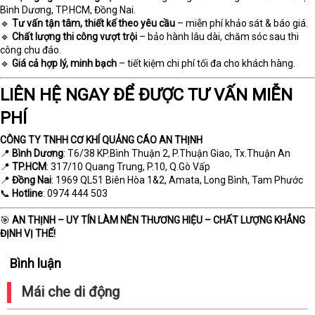
Bình Dương, TP.HCM, Đồng Nai.
🔹
Tư vấn tận tâm, thiết kế theo yêu cầu
– miễn phí khảo sát & báo giá.
🔹
Chất lượng thi công vượt trội
– bảo hành lâu dài, chăm sóc sau thi
công chu đáo.
🔹
Giá cả hợp lý, minh bạch
– tiết kiệm chi phí tối đa cho khách hàng.
LIÊN HỆ NGAY ĐỂ ĐƯỢC TƯ VẤN MIỄN
PHÍ
CÔNG TY TNHH CƠ KHÍ QUẢNG CÁO AN THỊNH
📍
Bình Dương
: T6/38 KP.Bình Thuận 2, P.Thuận Giao, Tx.Thuận An
📍
TP.HCM
: 317/10 Quang Trung, P.10, Q.Gò Vấp
📍
Đồng Nai
: 1969 QL51 Biên Hòa 1&2, Amata, Long Bình, Tam Phước
📞
Hotline
: 0974 444 503
🎯
AN THỊNH – UY TÍN LÀM NÊN THƯƠNG HIỆU – CHẤT LƯỢNG KHẲNG
ĐỊNH VỊ THẾ!
Bình luận
Mái che di động