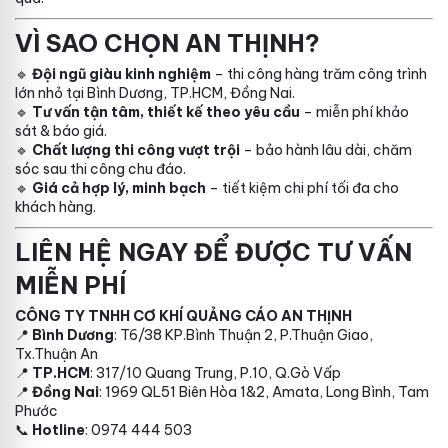
VÌ SAO CHỌN AN THỊNH?
🔹
Đội ngũ giàu kinh nghiệm
– thi công hàng trăm công trình
lớn nhỏ tại Bình Dương, TP.HCM, Đồng Nai.
🔹
Tư vấn tận tâm, thiết kế theo yêu cầu
– miễn phí khảo
sát & báo giá.
🔹
Chất lượng thi công vượt trội
– bảo hành lâu dài, chăm
sóc sau thi công chu đáo.
🔹
Giá cả hợp lý, minh bạch
– tiết kiệm chi phí tối đa cho
khách hàng.
LIÊN HỆ NGAY ĐỂ ĐƯỢC TƯ VẤN
MIỄN PHÍ
CÔNG TY TNHH CƠ KHÍ QUẢNG CÁO AN THỊNH
📍
Bình Dương
: T6/38 KP.Bình Thuận 2, P.Thuận Giao,
Tx.Thuận An
📍
TP.HCM
: 317/10 Quang Trung, P.10, Q.Gò Vấp
📍
Đồng Nai
: 1969 QL51 Biên Hòa 1&2, Amata, Long Bình, Tam
Phước
📞
Hotline
: 0974 444 503