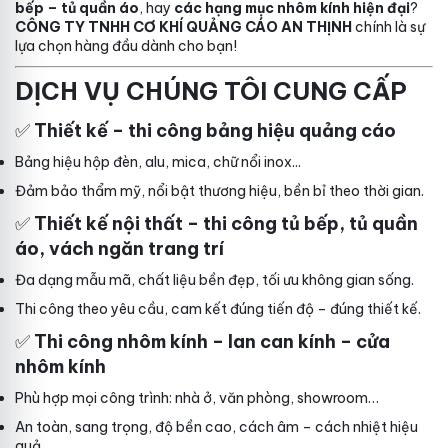
bếp – tủ quần áo
, hay
các hạng mục nhôm kính hiện đại
?
CÔNG TY TNHH CƠ KHÍ QUẢNG CÁO AN THỊNH
chính là sự
lựa chọn hàng đầu dành cho bạn!
DỊCH VỤ CHÚNG TÔI CUNG CẤP
✅
Thiết kế – thi công bảng hiệu quảng cáo
Bảng hiệu hộp đèn, alu, mica, chữ nổi inox...
Đảm bảo thẩm mỹ, nổi bật thương hiệu, bền bỉ theo thời gian.
✅
Thiết kế nội thất – thi công tủ bếp, tủ quần
áo, vách ngăn trang trí
Đa dạng mẫu mã, chất liệu bền đẹp, tối ưu không gian sống.
Thi công theo yêu cầu, cam kết đúng tiến độ – đúng thiết kế.
✅
Thi công nhôm kính – lan can kính – cửa
nhôm kính
Phù hợp mọi công trình: nhà ở, văn phòng, showroom…
An toàn, sang trọng, độ bền cao, cách âm – cách nhiệt hiệu
quả.