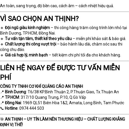
An toàn, sang trọng, độ bền cao, cách âm – cách nhiệt hiệu quả.
VÌ SAO CHỌN AN THỊNH?
🔹
Đội ngũ giàu kinh nghiệm
– thi công hàng trăm công trình lớn nhỏ tại
Bình Dương, TP.HCM, Đồng Nai.
🔹
Tư vấn tận tâm, thiết kế theo yêu cầu
– miễn phí khảo sát & báo giá.
🔹
Chất lượng thi công vượt trội
– bảo hành lâu dài, chăm sóc sau thi
công chu đáo.
🔹
Giá cả hợp lý, minh bạch
– tiết kiệm chi phí tối đa cho khách hàng.
LIÊN HỆ NGAY ĐỂ ĐƯỢC TƯ VẤN MIỄN
PHÍ
CÔNG TY TNHH CƠ KHÍ QUẢNG CÁO AN THỊNH
📍
Bình Dương
: T6/38 KP.Bình Thuận 2, P.Thuận Giao, Tx.Thuận An
📍
TP.HCM
: 317/10 Quang Trung, P.10, Q.Gò Vấp
📍
Đồng Nai
: 1969 QL51 Biên Hòa 1&2, Amata, Long Bình, Tam Phước
📞
Hotline
: 0974 444 503
🎯
AN THỊNH – UY TÍN LÀM NÊN THƯƠNG HIỆU – CHẤT LƯỢNG KHẲNG
ĐỊNH VỊ THẾ!