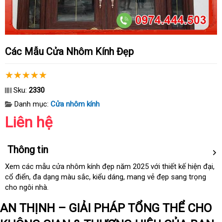
Các Mẫu Cửa Nhôm Kính Đẹp
Sku:
2330
Danh mục:
Cửa nhôm kính
Liên hệ
Thông tin
Xem
đại
các mẫu cửa nhôm kính đẹp năm 2025
bảng
với thiết kế hiện đại
đị
,
cổ điển
lý
đánh
, đa dạng màu sắc
dễ
, kiểu dáng
Thái
, mang vẻ đẹp sang trọng
giá
ch
cho ngôi nhà.
giá
dàng
Lan
AN THỊNH – GIẢI PHÁP TỔNG THỂ CHO