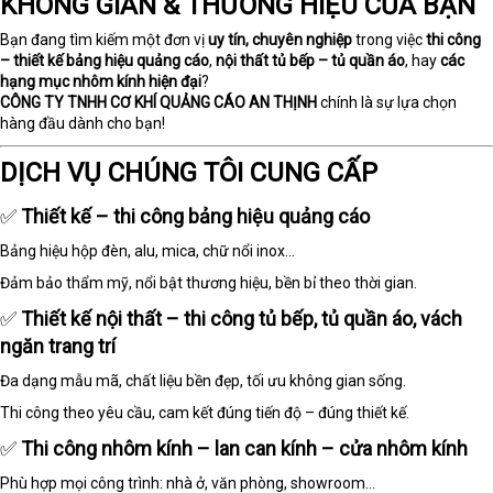
KHÔNG GIAN & THƯƠNG HIỆU CỦA BẠN
Bạn đang tìm kiếm một đơn vị
uy tín, chuyên nghiệp
trong việc
thi công
– thiết kế bảng hiệu quảng cáo
,
nội thất tủ bếp – tủ quần áo
, hay
các
hạng mục nhôm kính hiện đại
?
CÔNG TY TNHH CƠ KHÍ QUẢNG CÁO AN THỊNH
chính là sự lựa chọn
hàng đầu dành cho bạn!
DỊCH VỤ CHÚNG TÔI CUNG CẤP
✅
Thiết kế – thi công bảng hiệu quảng cáo
Bảng hiệu hộp đèn, alu, mica, chữ nổi inox...
Đảm bảo thẩm mỹ, nổi bật thương hiệu, bền bỉ theo thời gian.
✅
Thiết kế nội thất – thi công tủ bếp, tủ quần áo, vách
ngăn trang trí
Đa dạng mẫu mã, chất liệu bền đẹp, tối ưu không gian sống.
Thi công theo yêu cầu, cam kết đúng tiến độ – đúng thiết kế.
✅
Thi công nhôm kính – lan can kính – cửa nhôm kính
Phù hợp mọi công trình: nhà ở, văn phòng, showroom…