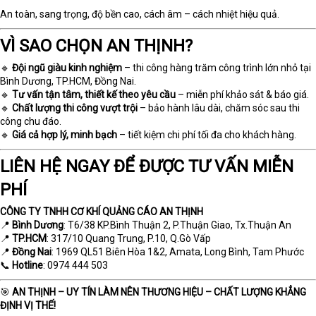
An toàn, sang trọng, độ bền cao, cách âm – cách nhiệt hiệu quả.
VÌ SAO CHỌN AN THỊNH?
🔹
Đội ngũ giàu kinh nghiệm
– thi công hàng trăm công trình lớn nhỏ tại
Bình Dương, TP.HCM, Đồng Nai.
🔹
Tư vấn tận tâm, thiết kế theo yêu cầu
– miễn phí khảo sát & báo giá.
🔹
Chất lượng thi công vượt trội
– bảo hành lâu dài, chăm sóc sau thi
công chu đáo.
🔹
Giá cả hợp lý, minh bạch
– tiết kiệm chi phí tối đa cho khách hàng.
LIÊN HỆ NGAY ĐỂ ĐƯỢC TƯ VẤN MIỄN
PHÍ
CÔNG TY TNHH CƠ KHÍ QUẢNG CÁO AN THỊNH
📍
Bình Dương
: T6/38 KP.Bình Thuận 2, P.Thuận Giao, Tx.Thuận An
📍
TP.HCM
: 317/10 Quang Trung, P.10, Q.Gò Vấp
📍
Đồng Nai
: 1969 QL51 Biên Hòa 1&2, Amata, Long Bình, Tam Phước
📞
Hotline
: 0974 444 503
🎯
AN THỊNH – UY TÍN LÀM NÊN THƯƠNG HIỆU – CHẤT LƯỢNG KHẲNG
ĐỊNH VỊ THẾ!