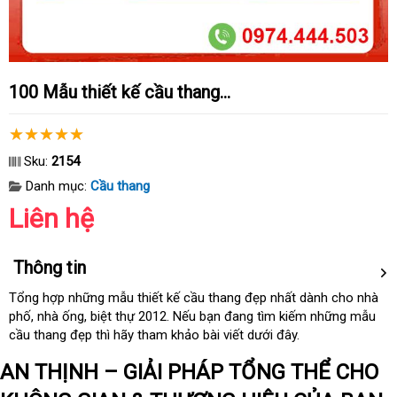
100 Mẫu thiết kế cầu thang...
Sku:
2154
Danh mục:
Cầu thang
Liên hệ
Thông tin
Tổng hợp
nổi
những mẫu thiết kế cầu thang đẹp nhất dành cho nhà
phố
hàng
, nhà ống
tiếng
shop
, biệt thự 2012
mua
.
hướng
Nếu bạn đang tìm kiếm
trung
những mẫu
cầu thang đẹp
nhái
có
thì hãy tham khảo bài viết
sắm
dẫn
đổi
dưới đây.
tâm
nên
trả
AN THỊNH – GIẢI PHÁP TỔNG THỂ CHO
chọn