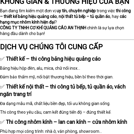
KHÔNG GIAN & THƯƠNG HIỆU CỦA BẠN
Bạn đang tìm kiếm một đơn vị
uy tín, chuyên nghiệp
trong việc
thi công
– thiết kế bảng hiệu quảng cáo
,
nội thất tủ bếp – tủ quần áo
, hay
các
hạng mục nhôm kính hiện đại
?
CÔNG TY TNHH CƠ KHÍ QUẢNG CÁO AN THỊNH
chính là sự lựa chọn
hàng đầu dành cho bạn!
DỊCH VỤ CHÚNG TÔI CUNG CẤP
✅
Thiết kế – thi công bảng hiệu quảng cáo
Bảng hiệu hộp đèn, alu, mica, chữ nổi inox...
Đảm bảo thẩm mỹ, nổi bật thương hiệu, bền bỉ theo thời gian.
✅
Thiết kế nội thất – thi công tủ bếp, tủ quần áo, vách
ngăn trang trí
Đa dạng mẫu mã, chất liệu bền đẹp, tối ưu không gian sống.
Thi công theo yêu cầu, cam kết đúng tiến độ – đúng thiết kế.
✅
Thi công nhôm kính – lan can kính – cửa nhôm kính
Phù hợp mọi công trình: nhà ở, văn phòng, showroom…