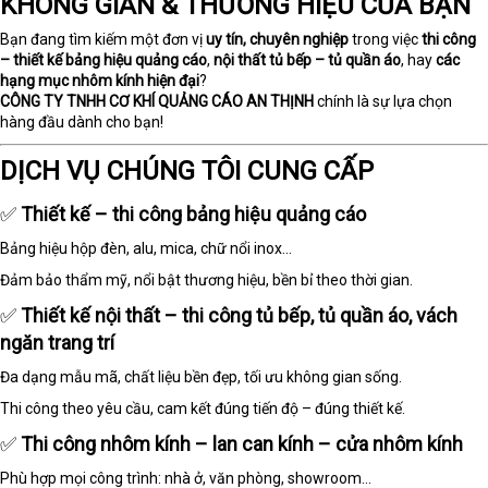
KHÔNG GIAN & THƯƠNG HIỆU CỦA BẠN
Bạn đang tìm kiếm một đơn vị
uy tín, chuyên nghiệp
trong việc
thi công
– thiết kế bảng hiệu quảng cáo
,
nội thất tủ bếp – tủ quần áo
, hay
các
hạng mục nhôm kính hiện đại
?
CÔNG TY TNHH CƠ KHÍ QUẢNG CÁO AN THỊNH
chính là sự lựa chọn
hàng đầu dành cho bạn!
DỊCH VỤ CHÚNG TÔI CUNG CẤP
✅
Thiết kế – thi công bảng hiệu quảng cáo
Bảng hiệu hộp đèn, alu, mica, chữ nổi inox...
Đảm bảo thẩm mỹ, nổi bật thương hiệu, bền bỉ theo thời gian.
✅
Thiết kế nội thất – thi công tủ bếp, tủ quần áo, vách
ngăn trang trí
Đa dạng mẫu mã, chất liệu bền đẹp, tối ưu không gian sống.
Thi công theo yêu cầu, cam kết đúng tiến độ – đúng thiết kế.
✅
Thi công nhôm kính – lan can kính – cửa nhôm kính
Phù hợp mọi công trình: nhà ở, văn phòng, showroom…