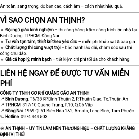
An toàn, sang trọng, độ bền cao, cách âm – cách nhiệt hiệu quả.
VÌ SAO CHỌN AN THỊNH?
🔹
Đội ngũ giàu kinh nghiệm
– thi công hàng trăm công trình lớn nhỏ tại
Bình Dương, TP.HCM, Đồng Nai.
🔹
Tư vấn tận tâm, thiết kế theo yêu cầu
– miễn phí khảo sát & báo giá.
🔹
Chất lượng thi công vượt trội
– bảo hành lâu dài, chăm sóc sau thi
công chu đáo.
🔹
Giá cả hợp lý, minh bạch
– tiết kiệm chi phí tối đa cho khách hàng.
LIÊN HỆ NGAY ĐỂ ĐƯỢC TƯ VẤN MIỄN
PHÍ
CÔNG TY TNHH CƠ KHÍ QUẢNG CÁO AN THỊNH
📍
Bình Dương
: T6/38 KP.Bình Thuận 2, P.Thuận Giao, Tx.Thuận An
📍
TP.HCM
: 317/10 Quang Trung, P.10, Q.Gò Vấp
📍
Đồng Nai
: 1969 QL51 Biên Hòa 1&2, Amata, Long Bình, Tam Phước
📞
Hotline
: 0974 444 503
🎯
AN THỊNH – UY TÍN LÀM NÊN THƯƠNG HIỆU – CHẤT LƯỢNG KHẲNG
ĐỊNH VỊ THẾ!