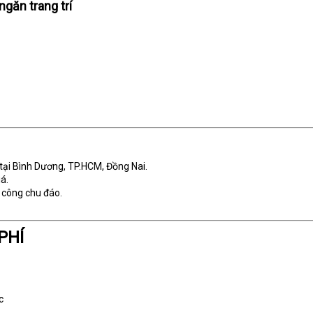
ngăn trang trí
 tại Bình Dương, TP.HCM, Đồng Nai.
á.
 công chu đáo.
PHÍ
c