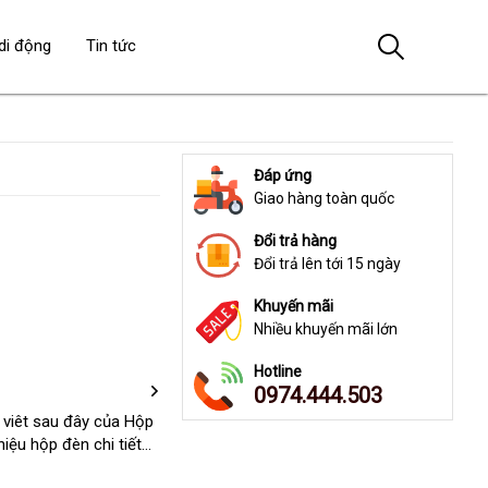
di động
Tin tức
Đáp ứng
Giao hàng toàn quốc
Đổi trả hàng
Đổi trả lên tới 15 ngày
Khuyến mãi
Nhiều khuyến mãi lớn
Hotline
0974.444.503
 viêt
nước
sau đây
nhập
của Hộp
ệu hộp đèn chi tiết...
ngoài
hàng