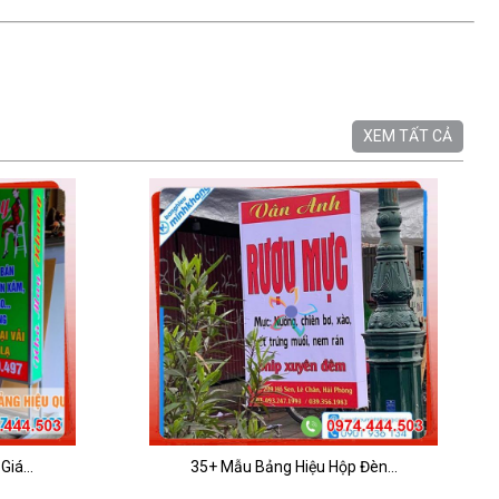
XEM TẤT CẢ
iá...
35+ Mẫu Bảng Hiệu Hộp Đèn...