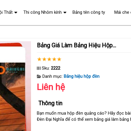
ội Thất
Thi công Nhôm kính
Bảng tên công ty
Mái che 
Bảng Giá Làm Bảng Hiệu Hộp...
Sku:
2222
Danh mục:
Bảng hiệu hộp đèn
Liên hệ
Thông tin
Bạn muốn mua hộp đèn quảng cáo
giá
? Hãy đọc bài
Đèn Đại Nghĩa
mua
để
bảo
có thể xem bảng giá làm bảng hi
sỉ
sắm
hành