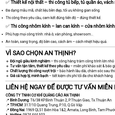
✅
Thiết kế nội thất – thi công tủ bếp, tủ quần áo, vách 
Đa dạng mẫu mã, chất liệu bền đẹp, tối ưu không gian sống.
Thi công theo yêu cầu, cam kết đúng tiến độ – đúng thiết kế.
✅
Thi công nhôm kính – lan can kính – cửa nhôm kính
Phù hợp mọi công trình: nhà ở, văn phòng, showroom…
An toàn, sang trọng, độ bền cao, cách âm – cách nhiệt hiệu quả.
VÌ SAO CHỌN AN THỊNH?
🔹
Đội ngũ giàu kinh nghiệm
– thi công hàng trăm công trình lớn nhỏ
🔹
Tư vấn tận tâm, thiết kế theo yêu cầu
– miễn phí khảo sát & báo gi
🔹
Chất lượng thi công vượt trội
– bảo hành lâu dài, chăm sóc sau thi
🔹
Giá cả hợp lý, minh bạch
– tiết kiệm chi phí tối đa cho khách hàng.
LIÊN HỆ NGAY ĐỂ ĐƯỢC TƯ VẤN MIỄN 
CÔNG TY TNHH CƠ KHÍ QUẢNG CÁO AN THỊNH
📍
Bình Dương
: T6/38 KP.Bình Thuận 2, P.Thuận Giao, Tx.Thuận An
📍
TP.HCM
: 317/10 Quang Trung, P.10, Q.Gò Vấp
📍
Đồng Nai
: 1969 QL51 Biên Hòa 1&2, Amata, Long Bình, Tam Phướ
📞
Hotline
: 0974 444 503