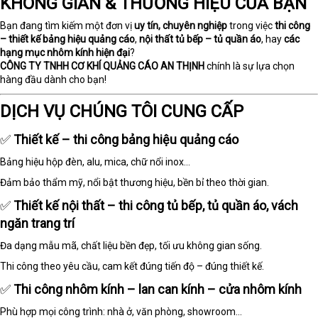
KHÔNG GIAN & THƯƠNG HIỆU CỦA BẠN
Bạn đang tìm kiếm một đơn vị
uy tín, chuyên nghiệp
trong việc
thi công
– thiết kế bảng hiệu quảng cáo
,
nội thất tủ bếp – tủ quần áo
, hay
các
hạng mục nhôm kính hiện đại
?
CÔNG TY TNHH CƠ KHÍ QUẢNG CÁO AN THỊNH
chính là sự lựa chọn
hàng đầu dành cho bạn!
DỊCH VỤ CHÚNG TÔI CUNG CẤP
✅
Thiết kế – thi công bảng hiệu quảng cáo
Bảng hiệu hộp đèn, alu, mica, chữ nổi inox...
Đảm bảo thẩm mỹ, nổi bật thương hiệu, bền bỉ theo thời gian.
✅
Thiết kế nội thất – thi công tủ bếp, tủ quần áo, vách
ngăn trang trí
Đa dạng mẫu mã, chất liệu bền đẹp, tối ưu không gian sống.
Thi công theo yêu cầu, cam kết đúng tiến độ – đúng thiết kế.
✅
Thi công nhôm kính – lan can kính – cửa nhôm kính
Phù hợp mọi công trình: nhà ở, văn phòng, showroom…