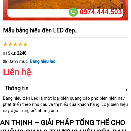
Mẫu bảng hiệu đèn LED đẹp...
Sku:
2240
Danh mục:
Bảng hiệu led
Liên hệ
Thông tin
Bảng hiệu đèn Led là một loại biển quảng cáo phổ biến
nhập
hiện nay
phát triển theo nhu cầu
Hàn
và thị hiếu
link
của khách hàng
sử
. Loại biển hiệu
khẩu
này đặc trưng
tự
bởi
miễn
những ánh
Quốc
web
dụng
động
phí
AN THỊNH – GIẢI PHÁP TỔNG THỂ CHO