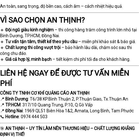
An toàn, sang trọng, độ bền cao, cách âm – cách nhiệt hiệu quả.
VÌ SAO CHỌN AN THỊNH?
🔹
Đội ngũ giàu kinh nghiệm
– thi công hàng trăm công trình lớn nhỏ tại
Bình Dương, TP.HCM, Đồng Nai.
🔹
Tư vấn tận tâm, thiết kế theo yêu cầu
– miễn phí khảo sát & báo giá.
🔹
Chất lượng thi công vượt trội
– bảo hành lâu dài, chăm sóc sau thi
công chu đáo.
🔹
Giá cả hợp lý, minh bạch
– tiết kiệm chi phí tối đa cho khách hàng.
LIÊN HỆ NGAY ĐỂ ĐƯỢC TƯ VẤN MIỄN
PHÍ
CÔNG TY TNHH CƠ KHÍ QUẢNG CÁO AN THỊNH
📍
Bình Dương
: T6/38 KP.Bình Thuận 2, P.Thuận Giao, Tx.Thuận An
📍
TP.HCM
: 317/10 Quang Trung, P.10, Q.Gò Vấp
📍
Đồng Nai
: 1969 QL51 Biên Hòa 1&2, Amata, Long Bình, Tam Phước
📞
Hotline
: 0974 444 503
🎯
AN THỊNH – UY TÍN LÀM NÊN THƯƠNG HIỆU – CHẤT LƯỢNG KHẲNG
ĐỊNH VỊ THẾ!