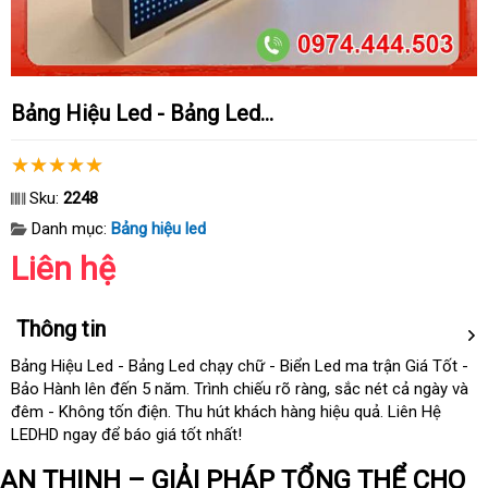
Bảng Hiệu Led - Bảng Led...
Sku:
2248
Danh mục:
Bảng hiệu led
Liên hệ
Thông tin
Bảng Hiệu Led - Bảng Led chạy chữ - Biển Led ma trận Giá Tốt -
Bảo Hành
đánh
lên đến 5 năm
khuyến
. Trình chiếu rõ ràng
nước
, sắc nét cả ngày
cũ
và
đêm - Không tốn điện
giá
mua
. Thu hút khách hàng hiệu quả
mãi
ngoài
giá
. Liên Hệ
LEDHD ngay
đẹp
để báo giá tốt nhất!
hàng
bán
lẻ
AN THỊNH – GIẢI PHÁP TỔNG THỂ CHO