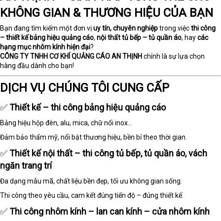
KHÔNG GIAN & THƯƠNG HIỆU CỦA BẠN
Bạn đang tìm kiếm một đơn vị
uy tín, chuyên nghiệp
trong việc
thi công
– thiết kế bảng hiệu quảng cáo
,
nội thất tủ bếp – tủ quần áo
, hay
các
hạng mục nhôm kính hiện đại
?
CÔNG TY TNHH CƠ KHÍ QUẢNG CÁO AN THỊNH
chính là sự lựa chọn
hàng đầu dành cho bạn!
DỊCH VỤ CHÚNG TÔI CUNG CẤP
✅
Thiết kế – thi công bảng hiệu quảng cáo
Bảng hiệu hộp đèn, alu, mica, chữ nổi inox...
Đảm bảo thẩm mỹ, nổi bật thương hiệu, bền bỉ theo thời gian.
✅
Thiết kế nội thất – thi công tủ bếp, tủ quần áo, vách
ngăn trang trí
Đa dạng mẫu mã, chất liệu bền đẹp, tối ưu không gian sống.
Thi công theo yêu cầu, cam kết đúng tiến độ – đúng thiết kế.
✅
Thi công nhôm kính – lan can kính – cửa nhôm kính