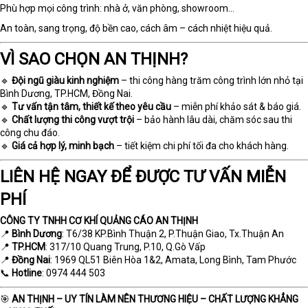
Phù hợp mọi công trình: nhà ở, văn phòng, showroom…
An toàn, sang trọng, độ bền cao, cách âm – cách nhiệt hiệu quả.
VÌ SAO CHỌN AN THỊNH?
🔹
Đội ngũ giàu kinh nghiệm
– thi công hàng trăm công trình lớn nhỏ tại
Bình Dương, TP.HCM, Đồng Nai.
🔹
Tư vấn tận tâm, thiết kế theo yêu cầu
– miễn phí khảo sát & báo giá.
🔹
Chất lượng thi công vượt trội
– bảo hành lâu dài, chăm sóc sau thi
công chu đáo.
🔹
Giá cả hợp lý, minh bạch
– tiết kiệm chi phí tối đa cho khách hàng.
LIÊN HỆ NGAY ĐỂ ĐƯỢC TƯ VẤN MIỄN
PHÍ
CÔNG TY TNHH CƠ KHÍ QUẢNG CÁO AN THỊNH
📍
Bình Dương
: T6/38 KP.Bình Thuận 2, P.Thuận Giao, Tx.Thuận An
📍
TP.HCM
: 317/10 Quang Trung, P.10, Q.Gò Vấp
📍
Đồng Nai
: 1969 QL51 Biên Hòa 1&2, Amata, Long Bình, Tam Phước
📞
Hotline
: 0974 444 503
🎯
AN THỊNH – UY TÍN LÀM NÊN THƯƠNG HIỆU – CHẤT LƯỢNG KHẲNG