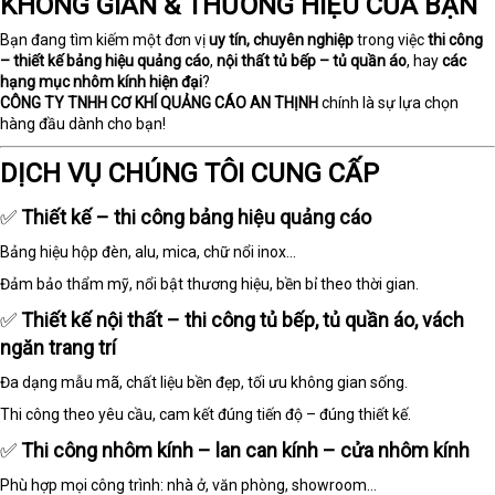
KHÔNG GIAN & THƯƠNG HIỆU CỦA BẠN
Bạn đang tìm kiếm một đơn vị
uy tín, chuyên nghiệp
trong việc
thi công
– thiết kế bảng hiệu quảng cáo
,
nội thất tủ bếp – tủ quần áo
, hay
các
hạng mục nhôm kính hiện đại
?
CÔNG TY TNHH CƠ KHÍ QUẢNG CÁO AN THỊNH
chính là sự lựa chọn
hàng đầu dành cho bạn!
DỊCH VỤ CHÚNG TÔI CUNG CẤP
✅
Thiết kế – thi công bảng hiệu quảng cáo
Bảng hiệu hộp đèn, alu, mica, chữ nổi inox...
Đảm bảo thẩm mỹ, nổi bật thương hiệu, bền bỉ theo thời gian.
✅
Thiết kế nội thất – thi công tủ bếp, tủ quần áo, vách
ngăn trang trí
Đa dạng mẫu mã, chất liệu bền đẹp, tối ưu không gian sống.
Thi công theo yêu cầu, cam kết đúng tiến độ – đúng thiết kế.
✅
Thi công nhôm kính – lan can kính – cửa nhôm kính
Phù hợp mọi công trình: nhà ở, văn phòng, showroom…