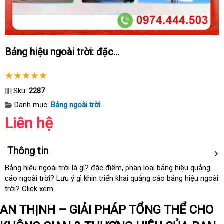
Bảng hiệu ngoài trời: đặc...
Sku:
2287
Danh mục:
Bảng ngoài trời
Liên hệ
Thông tin
Bảng hiệu ngoài trời là gì
cửa
? đặc điểm
đắt
, phân loại bảng hiệu quảng
cáo ngoài trời
cũ
? Lưu ý gì khin triển khai quảng cáo bảng hiệu ngoài
hàng
nhất
trời
shop
? Click xem
AN THỊNH – GIẢI PHÁP TỔNG THỂ CHO