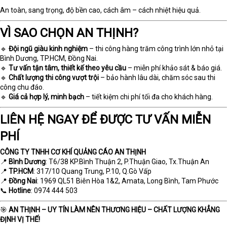
An toàn, sang trọng, độ bền cao, cách âm – cách nhiệt hiệu quả.
VÌ SAO CHỌN AN THỊNH?
🔹
Đội ngũ giàu kinh nghiệm
– thi công hàng trăm công trình lớn nhỏ tại
Bình Dương, TP.HCM, Đồng Nai.
🔹
Tư vấn tận tâm, thiết kế theo yêu cầu
– miễn phí khảo sát & báo giá.
🔹
Chất lượng thi công vượt trội
– bảo hành lâu dài, chăm sóc sau thi
công chu đáo.
🔹
Giá cả hợp lý, minh bạch
– tiết kiệm chi phí tối đa cho khách hàng.
LIÊN HỆ NGAY ĐỂ ĐƯỢC TƯ VẤN MIỄN
PHÍ
CÔNG TY TNHH CƠ KHÍ QUẢNG CÁO AN THỊNH
📍
Bình Dương
: T6/38 KP.Bình Thuận 2, P.Thuận Giao, Tx.Thuận An
📍
TP.HCM
: 317/10 Quang Trung, P.10, Q.Gò Vấp
📍
Đồng Nai
: 1969 QL51 Biên Hòa 1&2, Amata, Long Bình, Tam Phước
📞
Hotline
: 0974 444 503
🎯
AN THỊNH – UY TÍN LÀM NÊN THƯƠNG HIỆU – CHẤT LƯỢNG KHẲNG
ĐỊNH VỊ THẾ!