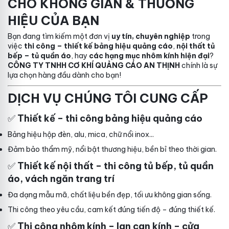
CHO KHÔNG GIAN & THƯƠNG
HIỆU CỦA BẠN
Bạn đang tìm kiếm một đơn vị
uy tín, chuyên nghiệp
trong
việc
thi công – thiết kế bảng hiệu quảng cáo
,
nội thất tủ
bếp – tủ quần áo
, hay
các hạng mục nhôm kính hiện đại
?
CÔNG TY TNHH CƠ KHÍ QUẢNG CÁO AN THỊNH
chính là sự
lựa chọn hàng đầu dành cho bạn!
DỊCH VỤ CHÚNG TÔI CUNG CẤP
✅
Thiết kế – thi công bảng hiệu quảng cáo
Bảng hiệu hộp đèn, alu, mica, chữ nổi inox...
Đảm bảo thẩm mỹ, nổi bật thương hiệu, bền bỉ theo thời gian.
✅
Thiết kế nội thất – thi công tủ bếp, tủ quần
áo, vách ngăn trang trí
Đa dạng mẫu mã, chất liệu bền đẹp, tối ưu không gian sống.
Thi công theo yêu cầu, cam kết đúng tiến độ – đúng thiết kế.
✅
Thi công nhôm kính – lan can kính – cửa