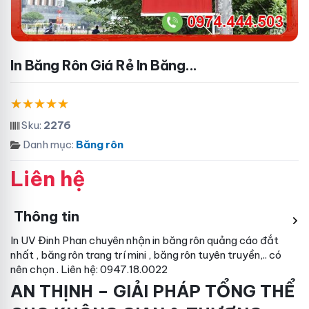
In Băng Rôn Giá Rẻ In Băng...
Sku:
2276
Danh mục:
Băng rôn
Liên hệ
Thông tin
In UV Đinh Phan chuyên nhận in băng rôn quảng cáo
đắt
nhất
, băng rôn trang trí
mini
, băng rôn tuyên truyền,..
có
nên chọn
. Liên hệ: 0947.18.0022
AN THỊNH – GIẢI PHÁP TỔNG THỂ