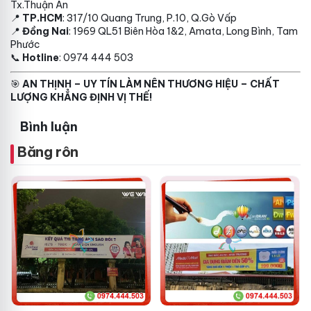
Tx.Thuận An
📍
TP.HCM
: 317/10 Quang Trung, P.10, Q.Gò Vấp
📍
Đồng Nai
: 1969 QL51 Biên Hòa 1&2, Amata, Long Bình, Tam
Phước
📞
Hotline
: 0974 444 503
🎯
AN THỊNH – UY TÍN LÀM NÊN THƯƠNG HIỆU – CHẤT
LƯỢNG KHẲNG ĐỊNH VỊ THẾ!
Bình luận
Băng rôn