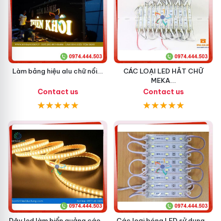
Làm bảng hiệu alu chữ nổi...
CÁC LOẠI LED HẮT CHỮ
MEKA...
Contact us
Contact us
Dây led làm biển quảng cáo...
Các loại bóng LED sử dụng...