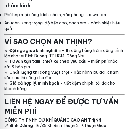
nhôm kính
Phù hợp mọi công trình: nhà ở, văn phòng, showroom…
An toàn, sang trọng, độ bền cao, cách âm – cách nhiệt hiệu
quả.
VÌ SAO CHỌN AN THỊNH?
🔹
Đội ngũ giàu kinh nghiệm
– thi công hàng trăm công trình
lớn nhỏ tại Bình Dương, TP.HCM, Đồng Nai.
🔹
Tư vấn tận tâm, thiết kế theo yêu cầu
– miễn phí khảo
sát & báo giá.
🔹
Chất lượng thi công vượt trội
– bảo hành lâu dài, chăm
sóc sau thi công chu đáo.
🔹
Giá cả hợp lý, minh bạch
– tiết kiệm chi phí tối đa cho
khách hàng.
LIÊN HỆ NGAY ĐỂ ĐƯỢC TƯ VẤN
MIỄN PHÍ
CÔNG TY TNHH CƠ KHÍ QUẢNG CÁO AN THỊNH
📍
Bình Dương
: T6/38 KP.Bình Thuận 2, P.Thuận Giao,