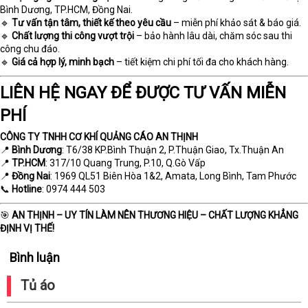
Bình Dương, TP.HCM, Đồng Nai.
🔹
Tư vấn tận tâm, thiết kế theo yêu cầu
– miễn phí khảo sát & báo giá.
🔹
Chất lượng thi công vượt trội
– bảo hành lâu dài, chăm sóc sau thi
công chu đáo.
🔹
Giá cả hợp lý, minh bạch
– tiết kiệm chi phí tối đa cho khách hàng.
LIÊN HỆ NGAY ĐỂ ĐƯỢC TƯ VẤN MIỄN
PHÍ
CÔNG TY TNHH CƠ KHÍ QUẢNG CÁO AN THỊNH
📍
Bình Dương
: T6/38 KP.Bình Thuận 2, P.Thuận Giao, Tx.Thuận An
📍
TP.HCM
: 317/10 Quang Trung, P.10, Q.Gò Vấp
📍
Đồng Nai
: 1969 QL51 Biên Hòa 1&2, Amata, Long Bình, Tam Phước
📞
Hotline
: 0974 444 503
🎯
AN THỊNH – UY TÍN LÀM NÊN THƯƠNG HIỆU – CHẤT LƯỢNG KHẲNG
ĐỊNH VỊ THẾ!
Bình luận
Tủ áo