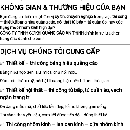
KHÔNG GIAN & THƯƠNG HIỆU CỦA BẠN
Bạn đang tìm kiếm một đơn vị
uy tín, chuyên nghiệp
trong việc
thi công
– thiết kế bảng hiệu quảng cáo
,
nội thất tủ bếp – tủ quần áo
, hay
các
hạng mục nhôm kính hiện đại
?
CÔNG TY TNHH CƠ KHÍ QUẢNG CÁO AN THỊNH
chính là sự lựa chọn
hàng đầu dành cho bạn!
DỊCH VỤ CHÚNG TÔI CUNG CẤP
✅
Thiết kế – thi công bảng hiệu quảng cáo
Bảng hiệu hộp đèn, alu, mica, chữ nổi inox...
Đảm bảo thẩm mỹ, nổi bật thương hiệu, bền bỉ theo thời gian.
✅
Thiết kế nội thất – thi công tủ bếp, tủ quần áo, vách
ngăn trang trí
Đa dạng mẫu mã, chất liệu bền đẹp, tối ưu không gian sống.
Thi công theo yêu cầu, cam kết đúng tiến độ – đúng thiết kế.
✅
Thi công nhôm kính – lan can kính – cửa nhôm kính