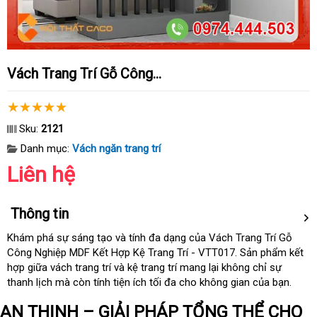
Vách Trang Trí Gỗ Công...
Sku:
2121
Danh mục:
Vách ngăn trang trí
Liên hệ
Thông tin
Khám phá sự sáng tạo và tính đa dạng
nơi
của Vách Trang Trí Gỗ
Công Nghiệp MDF Kết Hợp Kệ Trang Trí - VTT017
nào
tận
. Sản phẩm kết
hợp giữa vách trang trí và kệ trang trí mang lại không chỉ sự
nơi
thanh lịch mà còn tính tiện ích tối đa cho không gian
nơi
của bạn.
nào
AN THỊNH – GIẢI PHÁP TỔNG THỂ CHO