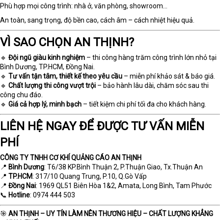
Phù hợp mọi công trình: nhà ở, văn phòng, showroom…
An toàn, sang trọng, độ bền cao, cách âm – cách nhiệt hiệu quả.
VÌ SAO CHỌN AN THỊNH?
🔹
Đội ngũ giàu kinh nghiệm
– thi công hàng trăm công trình lớn nhỏ tại
Bình Dương, TP.HCM, Đồng Nai.
🔹
Tư vấn tận tâm, thiết kế theo yêu cầu
– miễn phí khảo sát & báo giá.
🔹
Chất lượng thi công vượt trội
– bảo hành lâu dài, chăm sóc sau thi
công chu đáo.
🔹
Giá cả hợp lý, minh bạch
– tiết kiệm chi phí tối đa cho khách hàng.
LIÊN HỆ NGAY ĐỂ ĐƯỢC TƯ VẤN MIỄN
PHÍ
CÔNG TY TNHH CƠ KHÍ QUẢNG CÁO AN THỊNH
📍
Bình Dương
: T6/38 KP.Bình Thuận 2, P.Thuận Giao, Tx.Thuận An
📍
TP.HCM
: 317/10 Quang Trung, P.10, Q.Gò Vấp
📍
Đồng Nai
: 1969 QL51 Biên Hòa 1&2, Amata, Long Bình, Tam Phước
📞
Hotline
: 0974 444 503
🎯
AN THỊNH – UY TÍN LÀM NÊN THƯƠNG HIỆU – CHẤT LƯỢNG KHẲNG