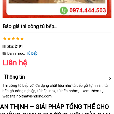
Báo giá thi công tủ bếp...
Sku:
2191
Danh mục:
Tủ bếp
Liên hệ
Thông tin
Thi công tủ bếp
nhận
với đa dạng chất liệu như tủ bếp gỗ tự nhiên
sản
, tủ
bếp gỗ công nghiệp
xét
mua
, tủ bếp inox
tự
, tủ bếp nhôm
ăn
, ...xem thêm tại
xuất
website noithatviendong.com
hàng
động
trộm
AN THỊNH – GIẢI PHÁP TỔNG THỂ CHO