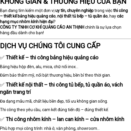
KHÔNG GIAN & THƯƠNG HIỆU CỦA BẠN
Bạn đang tìm kiếm một đơn vị
uy tín, chuyên nghiệp
trong việc
thi công
– thiết kế bảng hiệu quảng cáo
,
nội thất tủ bếp – tủ quần áo
, hay
các
hạng mục nhôm kính hiện đại
?
CÔNG TY TNHH CƠ KHÍ QUẢNG CÁO AN THỊNH
chính là sự lựa chọn
hàng đầu dành cho bạn!
DỊCH VỤ CHÚNG TÔI CUNG CẤP
✅
Thiết kế – thi công bảng hiệu quảng cáo
Bảng hiệu hộp đèn, alu, mica, chữ nổi inox...
Đảm bảo thẩm mỹ, nổi bật thương hiệu, bền bỉ theo thời gian.
✅
Thiết kế nội thất – thi công tủ bếp, tủ quần áo, vách
ngăn trang trí
Đa dạng mẫu mã, chất liệu bền đẹp, tối ưu không gian sống.
Thi công theo yêu cầu, cam kết đúng tiến độ – đúng thiết kế.
✅
Thi công nhôm kính – lan can kính – cửa nhôm kính
Phù hợp mọi công trình: nhà ở, văn phòng, showroom…