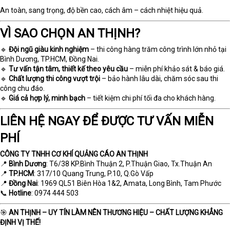
An toàn, sang trọng, độ bền cao, cách âm – cách nhiệt hiệu quả.
VÌ SAO CHỌN AN THỊNH?
🔹
Đội ngũ giàu kinh nghiệm
– thi công hàng trăm công trình lớn nhỏ tại
Bình Dương, TP.HCM, Đồng Nai.
🔹
Tư vấn tận tâm, thiết kế theo yêu cầu
– miễn phí khảo sát & báo giá.
🔹
Chất lượng thi công vượt trội
– bảo hành lâu dài, chăm sóc sau thi
công chu đáo.
🔹
Giá cả hợp lý, minh bạch
– tiết kiệm chi phí tối đa cho khách hàng.
LIÊN HỆ NGAY ĐỂ ĐƯỢC TƯ VẤN MIỄN
PHÍ
CÔNG TY TNHH CƠ KHÍ QUẢNG CÁO AN THỊNH
📍
Bình Dương
: T6/38 KP.Bình Thuận 2, P.Thuận Giao, Tx.Thuận An
📍
TP.HCM
: 317/10 Quang Trung, P.10, Q.Gò Vấp
📍
Đồng Nai
: 1969 QL51 Biên Hòa 1&2, Amata, Long Bình, Tam Phước
📞
Hotline
: 0974 444 503
🎯
AN THỊNH – UY TÍN LÀM NÊN THƯƠNG HIỆU – CHẤT LƯỢNG KHẲNG
ĐỊNH VỊ THẾ!