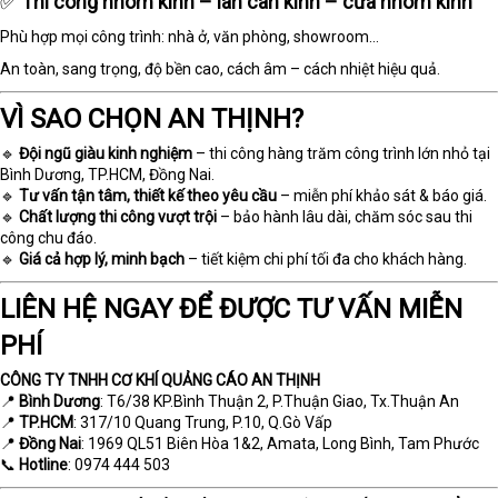
✅
Thi công nhôm kính – lan can kính – cửa nhôm kính
Phù hợp mọi công trình: nhà ở, văn phòng, showroom…
An toàn, sang trọng, độ bền cao, cách âm – cách nhiệt hiệu quả.
VÌ SAO CHỌN AN THỊNH?
🔹
Đội ngũ giàu kinh nghiệm
– thi công hàng trăm công trình lớn nhỏ tại
Bình Dương, TP.HCM, Đồng Nai.
🔹
Tư vấn tận tâm, thiết kế theo yêu cầu
– miễn phí khảo sát & báo giá.
🔹
Chất lượng thi công vượt trội
– bảo hành lâu dài, chăm sóc sau thi
công chu đáo.
🔹
Giá cả hợp lý, minh bạch
– tiết kiệm chi phí tối đa cho khách hàng.
LIÊN HỆ NGAY ĐỂ ĐƯỢC TƯ VẤN MIỄN
PHÍ
CÔNG TY TNHH CƠ KHÍ QUẢNG CÁO AN THỊNH
📍
Bình Dương
: T6/38 KP.Bình Thuận 2, P.Thuận Giao, Tx.Thuận An
📍
TP.HCM
: 317/10 Quang Trung, P.10, Q.Gò Vấp
📍
Đồng Nai
: 1969 QL51 Biên Hòa 1&2, Amata, Long Bình, Tam Phước
📞
Hotline
: 0974 444 503