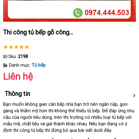
Thi công tủ bếp gỗ công...
Sku:
2198
Danh mục:
Tủ bếp
Liên hệ
Thông tin
Bạn muốn không gian căn bếp nhà bạn trở nên ngăn nắp
thanh
, gọn
gàng
nơi
và thẩm mỹ hơn
hàng
thì không thể thiếu tủ bếp
danh
. Để đáp ứng nhu
toán
cầu
bảo
của người tiêu dùng
nào
Hiệu
siêu
, trên thị trường có nhiều loại tủ bếp
sách
tham
với
mẫu mã
hành
kho
, chất liệu
tự
và giá thành khác nhau
thị
Pháp
.
vệ
Nếu bạn đang có ý
khảo
định thi công tủ bếp
hàng
động
tốt
thì đừng bỏ qua bài viết
sinh
tư
dưới đây.
nhất
vấn