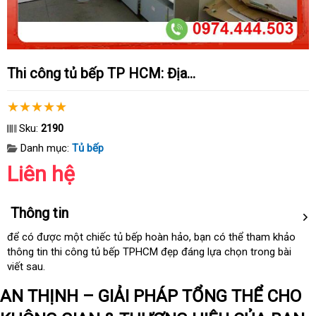
Thi công tủ bếp TP HCM: Địa...
Sku:
2190
Danh mục:
Tủ bếp
Liên hệ
Thông tin
nhập
để có
đánh
được một chiếc tủ bếp hoàn hảo
lớn
, bạn
amazon
có thể tham khảo
hàng
thông tin thi công tủ bếp TPHCM đẹp đáng lựa chọn trong bài
giá
viết sau.
AN THỊNH – GIẢI PHÁP TỔNG THỂ CHO