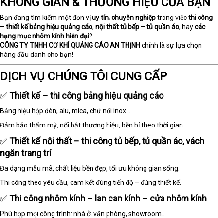
KHÔNG GIAN & THƯƠNG HIỆU CỦA BẠN
Bạn đang tìm kiếm một đơn vị
uy tín, chuyên nghiệp
trong việc
thi công
– thiết kế bảng hiệu quảng cáo
,
nội thất tủ bếp – tủ quần áo
, hay
các
hạng mục nhôm kính hiện đại
?
CÔNG TY TNHH CƠ KHÍ QUẢNG CÁO AN THỊNH
chính là sự lựa chọn
hàng đầu dành cho bạn!
DỊCH VỤ CHÚNG TÔI CUNG CẤP
✅
Thiết kế – thi công bảng hiệu quảng cáo
Bảng hiệu hộp đèn, alu, mica, chữ nổi inox...
Đảm bảo thẩm mỹ, nổi bật thương hiệu, bền bỉ theo thời gian.
✅
Thiết kế nội thất – thi công tủ bếp, tủ quần áo, vách
ngăn trang trí
Đa dạng mẫu mã, chất liệu bền đẹp, tối ưu không gian sống.
Thi công theo yêu cầu, cam kết đúng tiến độ – đúng thiết kế.
✅
Thi công nhôm kính – lan can kính – cửa nhôm kính
Phù hợp mọi công trình: nhà ở, văn phòng, showroom…