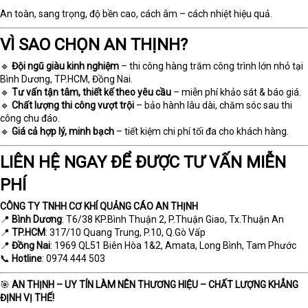
An toàn, sang trọng, độ bền cao, cách âm – cách nhiệt hiệu quả.
VÌ SAO CHỌN AN THỊNH?
🔹
Đội ngũ giàu kinh nghiệm
– thi công hàng trăm công trình lớn nhỏ tại
Bình Dương, TP.HCM, Đồng Nai.
🔹
Tư vấn tận tâm, thiết kế theo yêu cầu
– miễn phí khảo sát & báo giá.
🔹
Chất lượng thi công vượt trội
– bảo hành lâu dài, chăm sóc sau thi
công chu đáo.
🔹
Giá cả hợp lý, minh bạch
– tiết kiệm chi phí tối đa cho khách hàng.
LIÊN HỆ NGAY ĐỂ ĐƯỢC TƯ VẤN MIỄN
PHÍ
CÔNG TY TNHH CƠ KHÍ QUẢNG CÁO AN THỊNH
📍
Bình Dương
: T6/38 KP.Bình Thuận 2, P.Thuận Giao, Tx.Thuận An
📍
TP.HCM
: 317/10 Quang Trung, P.10, Q.Gò Vấp
📍
Đồng Nai
: 1969 QL51 Biên Hòa 1&2, Amata, Long Bình, Tam Phước
📞
Hotline
: 0974 444 503
🎯
AN THỊNH – UY TÍN LÀM NÊN THƯƠNG HIỆU – CHẤT LƯỢNG KHẲNG
ĐỊNH VỊ THẾ!